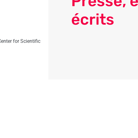
Presse, é
écrits
nter for Scientific