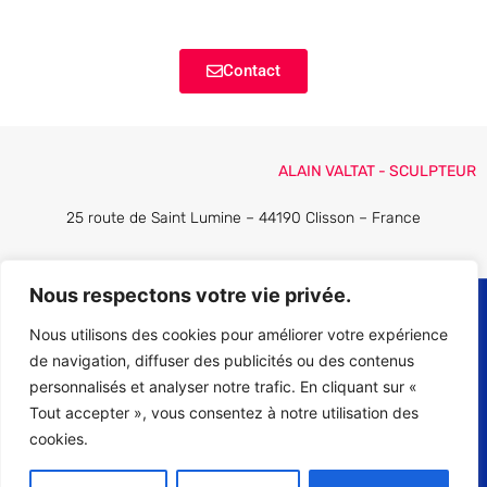
Contact
ALAIN VALTAT - SCULPTEUR
25 route de Saint Lumine – 44190 Clisson – France
Nous respectons votre vie privée.
All Rights Reserved © 2021
Nous utilisons des cookies pour améliorer votre expérience
Tous les textes, commentaires, ouvrages, illustrations, images reproduits et tous logiciels utilisés
de navigation, diffuser des publicités ou des contenus
sur le site sont protégés par le droit d’auteur et pour le monde entier. A ce titre et conformément aux
personnalisés et analyser notre trafic. En cliquant sur «
dispositions du Code de la Propriété intellectuelle, seule l’utilisation pour un usage privé, réduite au
cercle de famille, et la reproduction (impression) pour un usage strictement personnel sont
Tout accepter », vous consentez à notre utilisation des
autorisés. Toute autre utilisation est constitutive de contrefaçon et sanctionnée par le Code de la
Propriété intellectuelle.
cookies.